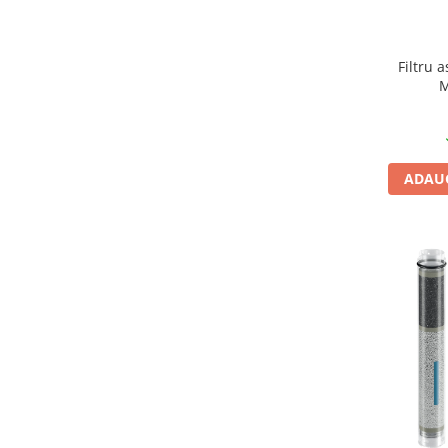
Filtru 
M
ADAUG