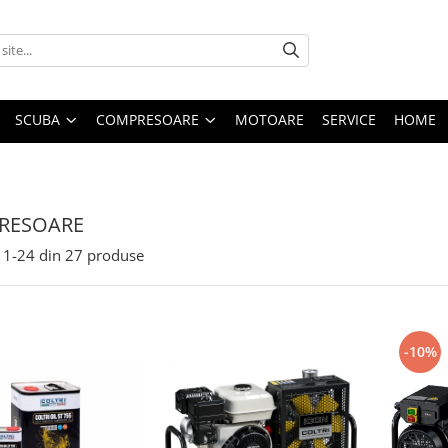
SCUBA
COMPRESOARE
MOTOARE
SERVICE
HOME
RESOARE
1-
24
din
27
produse
-10%