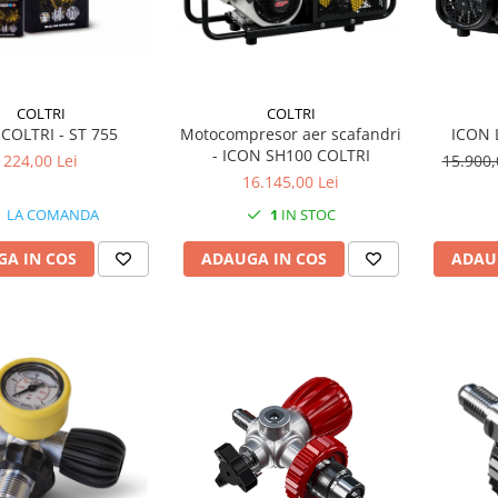
COLTRI
COLTRI
 COLTRI - ST 755
Motocompresor aer scafandri
ICON 
- ICON SH100 COLTRI
224,00 Lei
15.900,
16.145,00 Lei
LA COMANDA
1
IN STOC
A IN COS
ADAUGA IN COS
ADAU