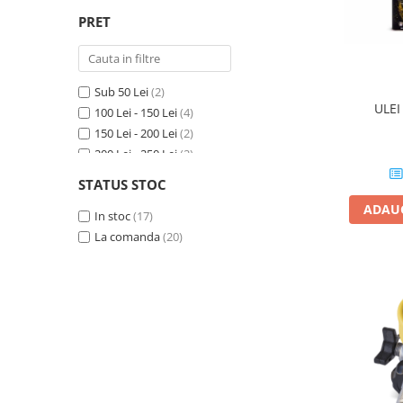
PRET
Sub 50 Lei
(2)
ULEI
100 Lei - 150 Lei
(4)
150 Lei - 200 Lei
(2)
200 Lei - 250 Lei
(2)
300 Lei - 400 Lei
(2)
STATUS STOC
400 Lei - 500 Lei
(4)
ADAUG
500 Lei - 750 Lei
In stoc
(17)
(1)
Peste 1000 Lei
La comanda
(20)
(20)