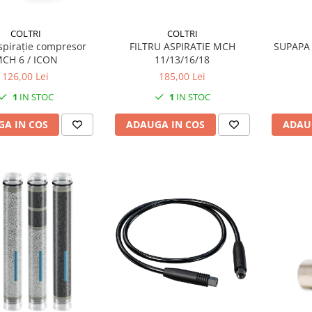
COLTRI
COLTRI
aspirație compresor
FILTRU ASPIRATIE MCH
SUPAPA
CH 6 / ICON
11/13/16/18
126,00 Lei
185,00 Lei
1
IN STOC
1
IN STOC
A IN COS
ADAUGA IN COS
ADAU