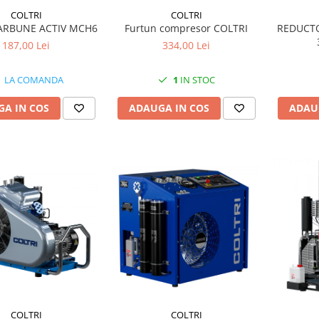
COLTRI
COLTRI
CARBUNE ACTIV MCH6
Furtun compresor COLTRI
REDUCTO
187,00 Lei
334,00 Lei
LA COMANDA
1
IN STOC
A IN COS
ADAUGA IN COS
ADAU
COLTRI
COLTRI