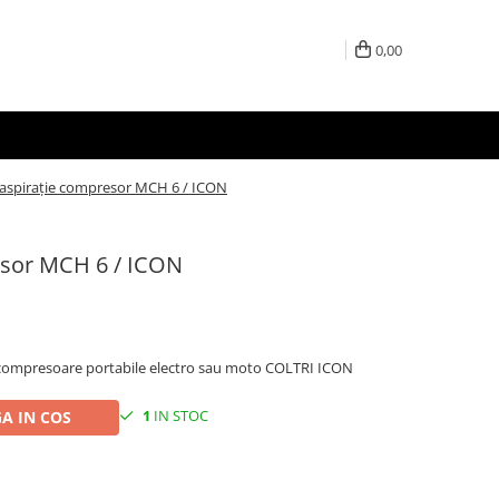
0,00
u aspirație compresor MCH 6 / ICON
resor MCH 6 / ICON
e compresoare portabile electro sau moto COLTRI ICON
1
IN STOC
A IN COS