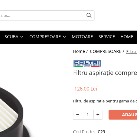
SCUBA
COMPRESOARE
MOTOARE
SERVICE
HOME
Home /
COMPRESOARE /
Filtr
Filtru aspirație comp
126,00 Lei
Filtru de aspiratie pentru gama d
ADAUG
Cod Produs:
C23