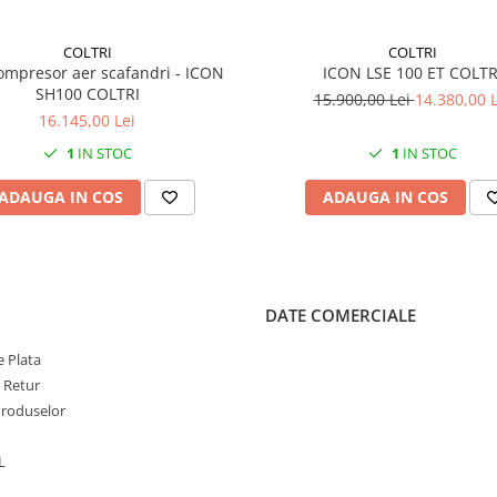
COLTRI
COLTRI
mpresor aer scafandri - ICON
ICON LSE 100 ET COLTR
SH100 COLTRI
15.900,00 Lei
14.380,00 L
16.145,00 Lei
1
IN STOC
1
IN STOC
ADAUGA IN COS
ADAUGA IN COS
DATE COMERCIALE
 Plata
e Retur
Produselor
L