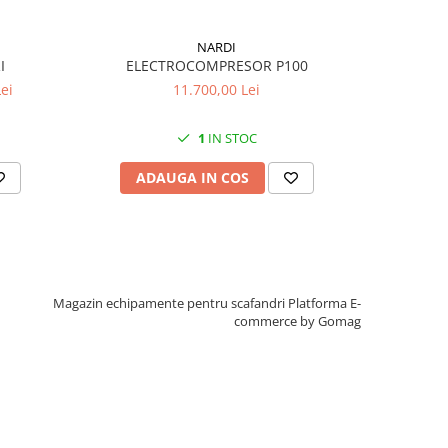
NARDI
ELECTROCOMPRESOR P100
I
ROB
M
11.700,00 Lei
ei
1
IN STOC
ADAUGA IN COS
AD
Magazin echipamente pentru scafandri
Platforma E-
commerce by Gomag