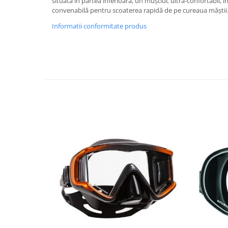
situată în partea inferioară, un muștiuc ultra-confortabil, în
convenabilă pentru scoaterea rapidă de pe cureaua măștii
Informatii conformitate produs