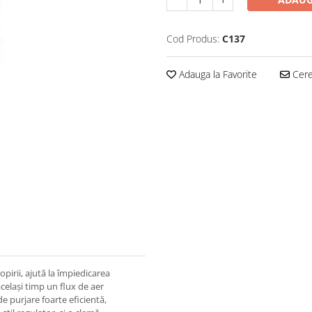
Cod Produs:
C137
Adauga la Favorite
Cere 
opirii, ajută la împiedicarea
celași timp un flux de aer
e purjare foarte eficientă,