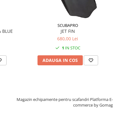
SCUBAPRO
 BLUE
JET FIN
LABE GO T
680,00 Lei
1
IN STOC
ADAUGA IN COS
AD
Magazin echipamente pentru scafandri
Platforma E-
commerce by Gomag