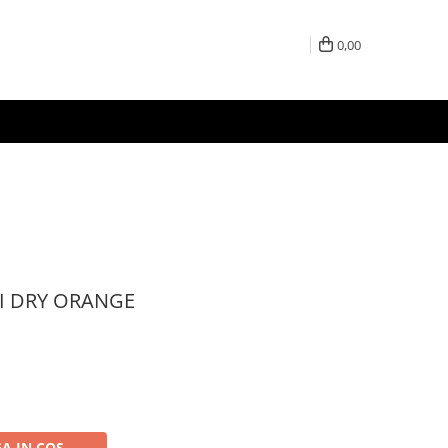
0,00
I DRY ORANGE
A IN COS