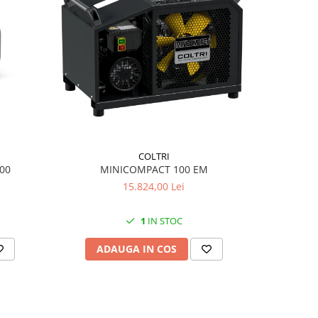
COLTRI
00
MINICOMPACT 100 EM
Compresor
15.824,00 Lei
1
IN STOC
ADAUGA IN COS
C