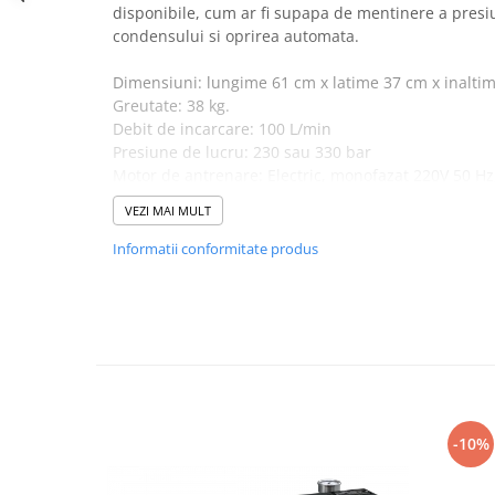
disponibile, cum ar fi supapa de mentinere a presi
condensului si oprirea automata.
Dimensiuni: lungime 61 cm x latime 37 cm x inalti
Greutate: 38 kg.
Debit de incarcare: 100 L/min
Presiune de lucru: 230 sau 330 bar
Motor de antrenare: Electric, monofazat 220V 50 Hz
VEZI MAI MULT
Informatii conformitate produs
-10%