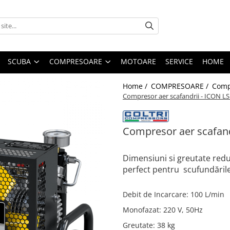
SCUBA
COMPRESOARE
MOTOARE
SERVICE
HOME
Home /
COMPRESOARE /
Comp
Compresor aer scafandrii - ICON L
Compresor aer scafand
Dimensiuni si greutate red
perfect pentru scufundările 
Debit de Incarcare
:
100 L/min
Monofazat
:
220 V, 50Hz
Greutate
:
38 kg