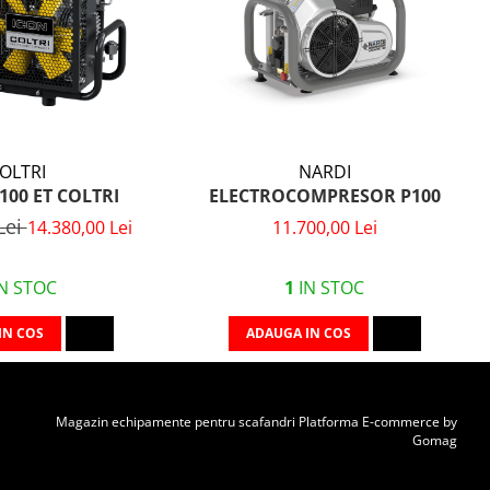
NARDI
OLTRI
ELECTROCOMPRESOR P100
100 ET COLTRI
Lei
11.700,00 Lei
14.380,00 Lei
1
IN STOC
N STOC
ADAUGA IN COS
IN COS
Magazin echipamente pentru scafandri
Platforma E-commerce by
Gomag