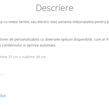
Descriere
a cu motor termic sau electric este varianta imbunatatita pentru
extrem de personalizabila cu diversele optiuni disponibile, cum ar 
a condensului si oprirea automata.
time 37 cm x inaltime 39 cm
 bar
monofazat 220V 50 Hz, 2.2 KW.
odus