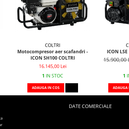
COLTRI
C
Motocompresor aer scafandri -
ICON LSE 
ICON SH100 COLTRI
15.900,00 
16.145,00 Lei
1
IN STOC
1
I
ADAUGA IN COS
ADAUGA 
DATE COMERCIALE
ta
ur