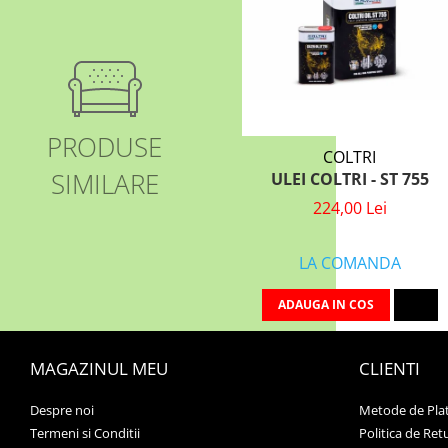
PRODUSE
COLTRI
SIMILARE
ULEI COLTRI - ST 755
224,00 Lei
LA COMANDA
ADAUGA IN COS
MAGAZINUL MEU
CLIENTI
Despre noi
Metode de Pla
Termeni si Conditii
Politica de Ret