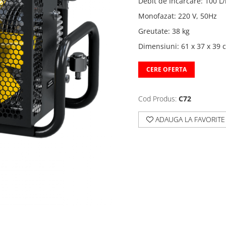
Debit de Incarcare
:
100 L
Monofazat
:
220 V, 50Hz
Greutate
:
38 kg
Dimensiuni
:
61 x 37 x 39 
CERE OFERTA
Cod Produs:
C72
ADAUGA LA FAVORITE
Distribuie
pe
Facebook