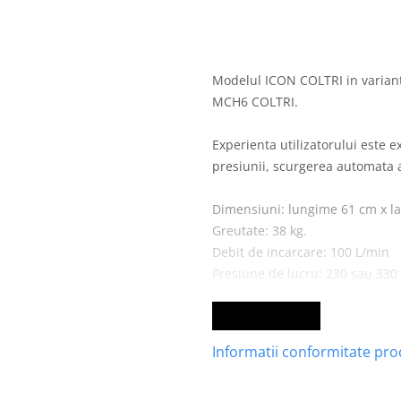
Modelul ICON COLTRI in variant
MCH6 COLTRI.
Experienta utilizatorului este 
presiunii, scurgerea automata 
Dimensiuni: lungime 61 cm x la
Greutate: 38 kg.
Debit de incarcare: 100 L/min
Presiune de lucru: 230 sau 330
Motor de antrenare: Electric, 
VEZI MAI MULT
Informatii conformitate pr