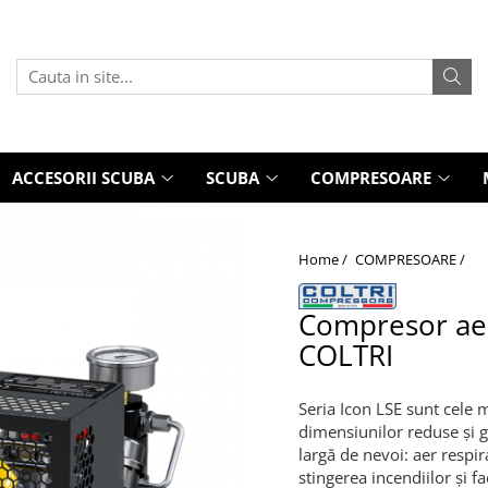
ACCESORII SCUBA
SCUBA
COMPRESOARE
Home /
COMPRESOARE /
Compresor aer
COLTRI
Seria Icon LSE sunt cele 
dimensiunilor reduse și 
largă de nevoi: aer respir
stingerea incendiilor și f