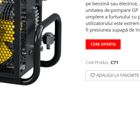
pe benzină sau electrice, 
unitatea de pompare GP 1
umplere a furtunului cu p
utilizatorului este extre
fi presiunea supapă de î
CERE OFERTA
Cod Produs:
C71
ADAUGA LA FAVORITE
Distribuie
pe
Facebook